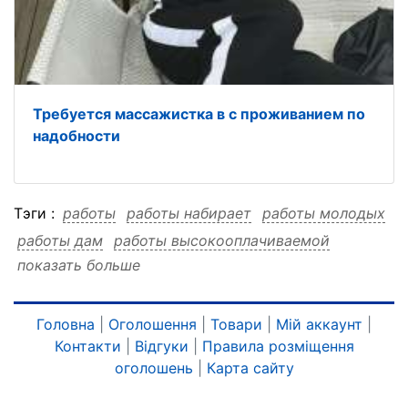
Требуется массажистка в с проживанием по
надобности
Тэги :
работы
работы набирает
работы молодых
работы дам
работы высокооплачиваемой
показать больше
работы агенство
работы агенство набирает
работы агенство молодых
работы агенство дам
работы агенство высокооплачиваемой
набирает
Головна
|
Оголошення
|
Товари
|
Мій аккаунт
|
Контакти
|
Відгуки
|
Правила розміщення
набирает работы
набирает молодых
оголошень
|
Карта сайту
набирает дам
набирает высокооплачиваемой
набирает агенство
набирает агенство работы