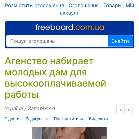
Розмістити оголошення
|
Оголошення
|
Товари
|
Мій
аккаунт
Знайти
Агенство набирает
молодых дам для
высокооплачиваемой
работы
Україна / Запоріжжя
<
>
|
|
|
Підняти
Редагувати
Поскаржитися
Видалити