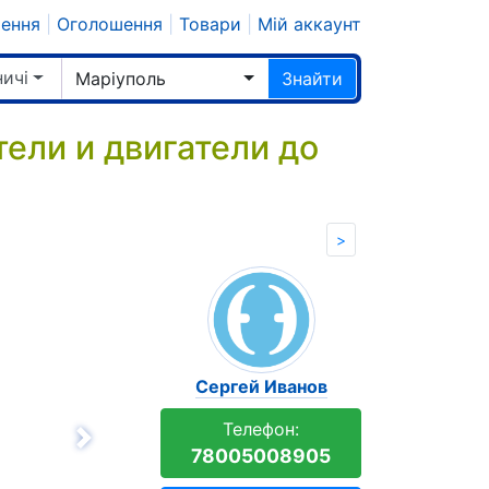
шення
|
Оголошення
|
Товари
|
Мій аккаунт
ичі
Маріуполь
Знайти
тели и двигатели до
>
Сергей Иванов
Телефон:
Вперёд
78005008905