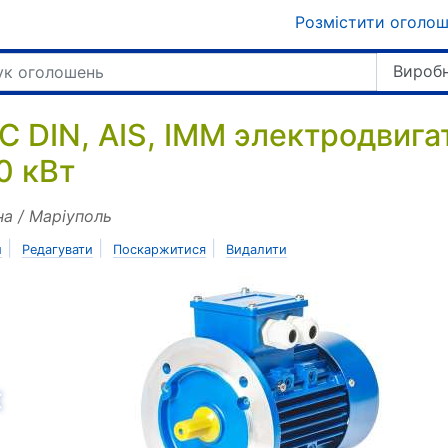
Розмістити оголо
Виробн
С DIN, AIS, IMM электродвига
0 кВт
на / Маріуполь
|
|
|
и
Редагувати
Поскаржитися
Видалити
азад