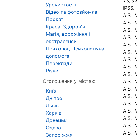
У3, У
Урочистості
IP66.
Відео та фотозйомка
AIS, 
Прокат
AIS, 
Краса, Здоров'я
AIS, 
Магія, ворожіння і
AIS, 
екстрасенси
AIS, 
Психолог, Психологічна
AIS, 
допомога
AIS, 
Переклади
AIS, 
Різне
AIS, 
Оголошення у містах:
AIS, 
AIS, 
Київ
AIS, 
Дніпро
AIS, 
Львів
AIS, 
Харків
AIS, 
Донецьк
AIS, 
Одеса
AIS, 
Запоріжжя