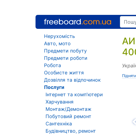
Нерухомість
АИ
Авто, мото
40
Предмети побуту
Предмети роботи
Робота
Украї
Особисте життя
Піднят
Дозвілля та відпочинок
Послуги
Інтернет та комп'ютери
Харчування
Монтаж/Демонтаж
Побутовий ремонт
Сантехніка
Н
Будівництво, ремонт