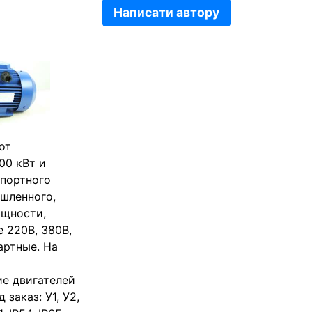
Написати автору
от
00 кВт и
мпортного
шленного,
ощности,
 220В, 380В,
артные. На
ие двигателей
заказ: У1, У2,