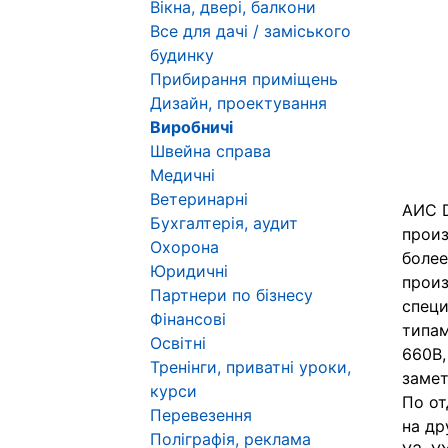
Вікна, двері, балкони
Все для дачі / заміського
будинку
Прибирання приміщень
Дизайн, проектування
Виробничі
Швейна справа
Медичні
Ветеринарні
АИС D
Бухгалтерія, аудит
произ
Охорона
более
Юридичні
произ
Партнери по бізнесу
специ
Фінансові
типам
Освітні
660В,
Тренінги, приватні уроки,
замет
курси
По от
Перевезення
на др
Поліграфія, реклама