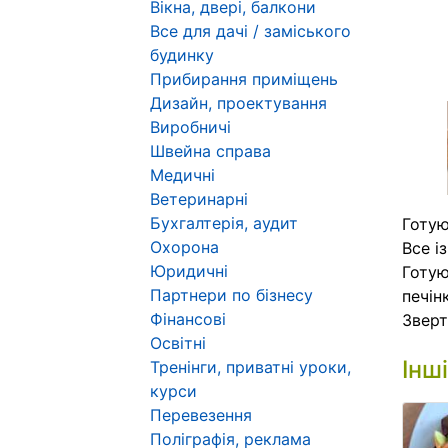
Вікна, двері, балкони
Все для дачі / заміського
будинку
Прибирання приміщень
Дизайн, проектування
Виробничі
Швейна справа
Медичні
Ветеринарні
Бухгалтерія, аудит
Готую
Охорона
Все і
Юридичні
Готую
Партнери по бізнесу
печін
Фінансові
Зверт
Освітні
Інш
Тренінги, приватні уроки,
курси
Перевезення
Поліграфія, реклама