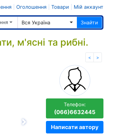
шення
|
Оголошення
|
Товари
|
Мій аккаунт
ння
Вся Україна
Знайти
и, м'ясні та рибні.
<
>
Телефон:
(066)6632445
Вперёд
Написати автору