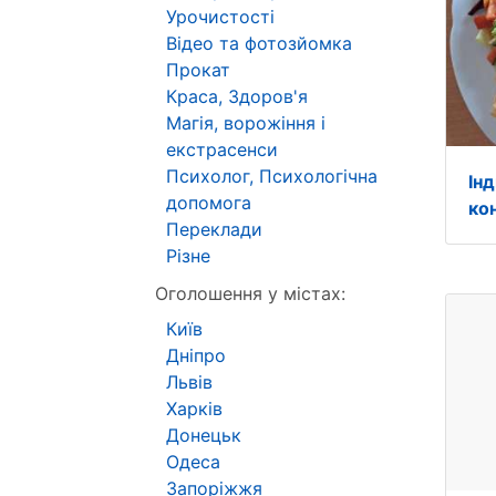
Урочистості
Відео та фотозйомка
Прокат
Краса, Здоров'я
Магія, ворожіння і
екстрасенси
Психолог, Психологічна
Ін
допомога
ко
Переклади
Різне
Оголошення у містах:
Київ
Дніпро
Львів
Харків
Донецьк
Одеса
Запоріжжя