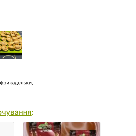
, фрикадельки,
рчування
: