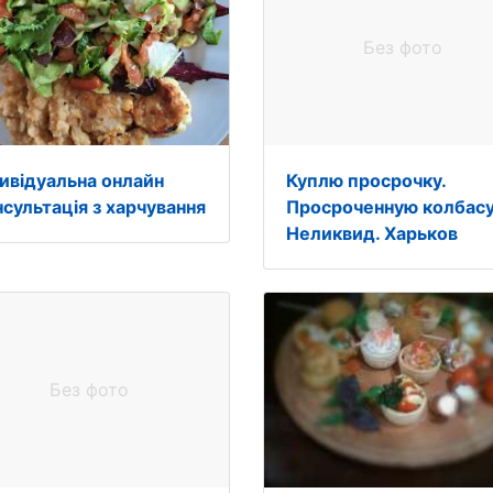
Без фото
дивідуальна онлайн
Куплю просрочку.
нсультація з харчування
Просроченную колбасу
Неликвид. Харьков
Без фото