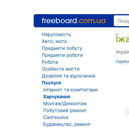
Нерухомість
Їж
Авто, мото
Предмети побуту
Украї
Предмети роботи
Робота
Піднят
Особисте життя
Дозвілля та відпочинок
Послуги
Інтернет та комп'ютери
Харчування
Монтаж/Демонтаж
Побутовий ремонт
Н
Сантехніка
Будівництво, ремонт