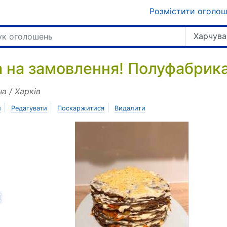
Розмістити оголо
Харчува
а на замовлення! Полуфабрикат
на / Харків
|
|
|
и
Редагувати
Поскаржитися
Видалити
азад